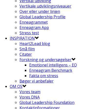
Vertikal udvikling
Vertikale udviklingsniveauer
Over eller under linjen
Global Leadership Profile
Enneagrammet
Enneagram App
Stress test
INSPIRATION
Heart2Lead blog
Små film
Citater
Forskning og undersøgelser
Emotionel intelligens – EQ
Enneagram Benchmark
Fakta om stress
Bøger vi anbefaler
OM OS
Vores team
Vores DNA
Global Leadership Foundation
Kontaktinformationer