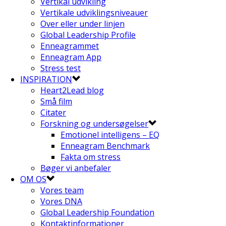
Vertikal udvikling
Vertikale udviklingsniveauer
Over eller under linjen
Global Leadership Profile
Enneagrammet
Enneagram App
Stress test
INSPIRATION
Heart2Lead blog
Små film
Citater
Forskning og undersøgelser
Emotionel intelligens – EQ
Enneagram Benchmark
Fakta om stress
Bøger vi anbefaler
OM OS
Vores team
Vores DNA
Global Leadership Foundation
Kontaktinformationer