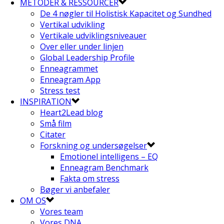
METODER & RESSOURCER
De 4 nøgler til Holistisk Kapacitet og Sundhed
Vertikal udvikling
Vertikale udviklingsniveauer
Over eller under linjen
Global Leadership Profile
Enneagrammet
Enneagram App
Stress test
INSPIRATION
Heart2Lead blog
Små film
Citater
Forskning og undersøgelser
Emotionel intelligens – EQ
Enneagram Benchmark
Fakta om stress
Bøger vi anbefaler
OM OS
Vores team
Vores DNA