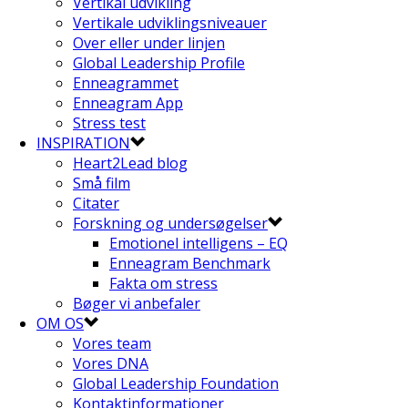
Vertikal udvikling
Vertikale udviklingsniveauer
Over eller under linjen
Global Leadership Profile
Enneagrammet
Enneagram App
Stress test
INSPIRATION
Heart2Lead blog
Små film
Citater
Forskning og undersøgelser
Emotionel intelligens – EQ
Enneagram Benchmark
Fakta om stress
Bøger vi anbefaler
OM OS
Vores team
Vores DNA
Global Leadership Foundation
Kontaktinformationer