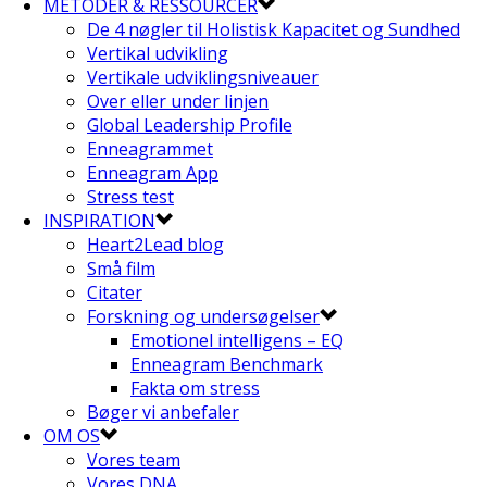
METODER & RESSOURCER
De 4 nøgler til Holistisk Kapacitet og Sundhed
Vertikal udvikling
Vertikale udviklingsniveauer
Over eller under linjen
Global Leadership Profile
Enneagrammet
Enneagram App
Stress test
INSPIRATION
Heart2Lead blog
Små film
Citater
Forskning og undersøgelser
Emotionel intelligens – EQ
Enneagram Benchmark
Fakta om stress
Bøger vi anbefaler
OM OS
Vores team
Vores DNA