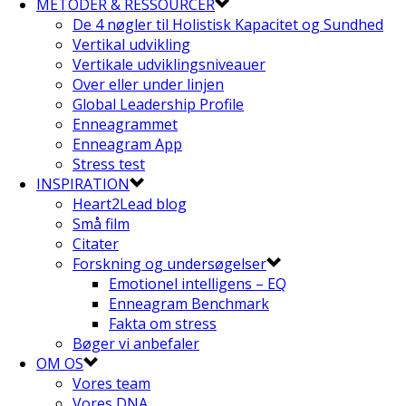
METODER & RESSOURCER
De 4 nøgler til Holistisk Kapacitet og Sundhed
Vertikal udvikling
Vertikale udviklingsniveauer
Over eller under linjen
Global Leadership Profile
Enneagrammet
Enneagram App
Stress test
INSPIRATION
Heart2Lead blog
Små film
Citater
Forskning og undersøgelser
Emotionel intelligens – EQ
Enneagram Benchmark
Fakta om stress
Bøger vi anbefaler
OM OS
Vores team
Vores DNA