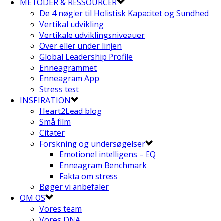
METODER & RESSOURCER
De 4 nøgler til Holistisk Kapacitet og Sundhed
Vertikal udvikling
Vertikale udviklingsniveauer
Over eller under linjen
Global Leadership Profile
Enneagrammet
Enneagram App
Stress test
INSPIRATION
Heart2Lead blog
Små film
Citater
Forskning og undersøgelser
Emotionel intelligens – EQ
Enneagram Benchmark
Fakta om stress
Bøger vi anbefaler
OM OS
Vores team
Vores DNA