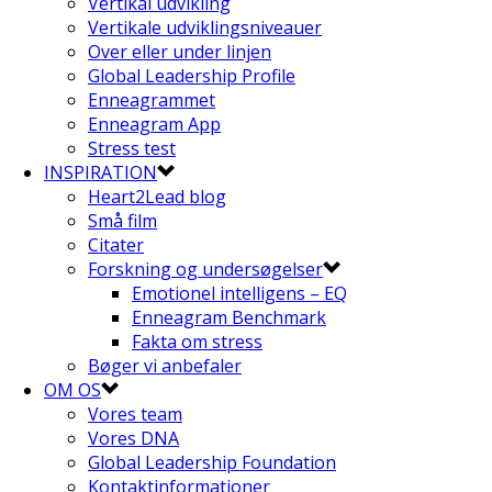
Vertikal udvikling
Vertikale udviklingsniveauer
Over eller under linjen
Global Leadership Profile
Enneagrammet
Enneagram App
Stress test
INSPIRATION
Heart2Lead blog
Små film
Citater
Forskning og undersøgelser
Emotionel intelligens – EQ
Enneagram Benchmark
Fakta om stress
Bøger vi anbefaler
OM OS
Vores team
Vores DNA
Global Leadership Foundation
Kontaktinformationer