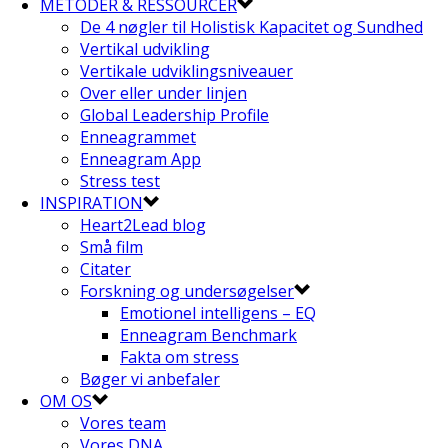
METODER & RESSOURCER
De 4 nøgler til Holistisk Kapacitet og Sundhed
Vertikal udvikling
Vertikale udviklingsniveauer
Over eller under linjen
Global Leadership Profile
Enneagrammet
Enneagram App
Stress test
INSPIRATION
Heart2Lead blog
Små film
Citater
Forskning og undersøgelser
Emotionel intelligens – EQ
Enneagram Benchmark
Fakta om stress
Bøger vi anbefaler
OM OS
Vores team
Vores DNA