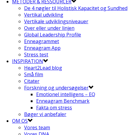
METODER & RESSOURCER
De 4 nøgler til Holistisk Kapacitet og Sundhed
Vertikal udvikling
Vertikale udviklingsniveauer
Over eller under linjen
Global Leadership Profile
Enneagrammet
Enneagram App
Stress test
INSPIRATION
Heart2Lead blog
Små film
Citater
Forskning og undersøgelser
Emotionel intelligens – EQ
Enneagram Benchmark
Fakta om stress
Bøger vi anbefaler
OM OS
Vores team
Vores DNA