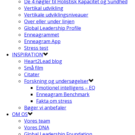
De 4 nøgler til Holistisk Kapacitet og Sundhed
Vertikal udvikling
Vertikale udviklingsniveauer
Over eller under linjen
Global Leadership Profile
Enneagrammet
Enneagram App
Stress test
INSPIRATION
Heart2Lead blog
Små film
Citater
Forskning og undersøgelser
Emotionel intelligens – EQ
Enneagram Benchmark
Fakta om stress
Bøger vi anbefaler
OM OS
Vores team
Vores DNA
Global Leadership Foundation