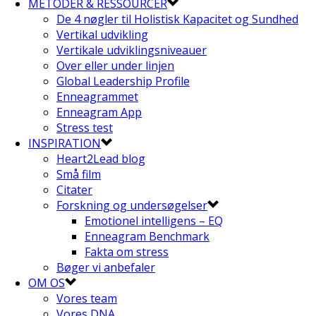
METODER & RESSOURCER
De 4 nøgler til Holistisk Kapacitet og Sundhed
Vertikal udvikling
Vertikale udviklingsniveauer
Over eller under linjen
Global Leadership Profile
Enneagrammet
Enneagram App
Stress test
INSPIRATION
Heart2Lead blog
Små film
Citater
Forskning og undersøgelser
Emotionel intelligens – EQ
Enneagram Benchmark
Fakta om stress
Bøger vi anbefaler
OM OS
Vores team
Vores DNA